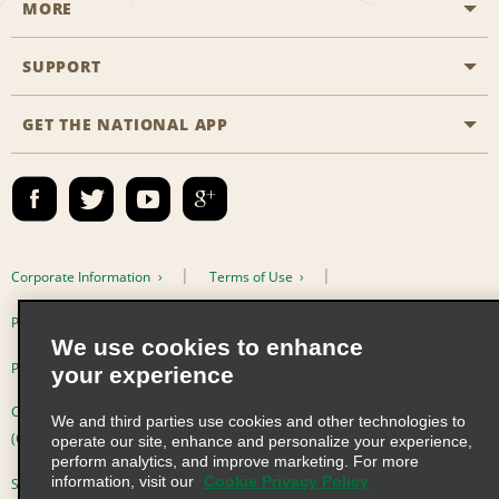
MORE
Start a Reservation
Emerald Club
SUPPORT
Career Opportunities
Business Programmes
Site Map
GET THE NATIONAL APP
Accessibility
Partner Rewards
Contact Us
Emerald Club Sign In
FAQs
Email Sign-up
Corporate Information
Terms of Use
Privacy Policy
Cookie Policy
We use cookies to enhance
Privacy Choices
your experience
Complaints procedure under the Supply Chain Due Diligence Act
We and third parties use cookies and other technologies to
(Germany)
operate our site, enhance and personalize your experience,
perform analytics, and improve marketing. For more
information, visit our
Cookie Privacy Policy
Supply Chain Due Diligence Act (LkSG) Policy Statement (Germany)