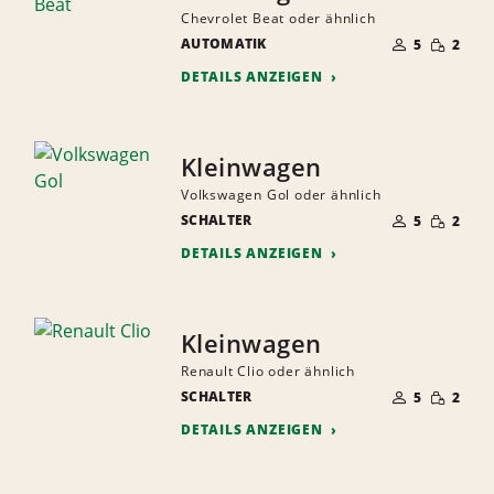
Chevrolet Beat oder ähnlich
ANZAHL
GERINGE
AUTOMATIK
DER
5
2
MENGE
MITFAHRER
DETAILS ANZEIGEN
Kleinwagen
Volkswagen Gol oder ähnlich
ANZAHL
GERINGE
SCHALTER
DER
5
2
MENGE
MITFAHRER
DETAILS ANZEIGEN
Kleinwagen
Renault Clio oder ähnlich
ANZAHL
GERINGE
SCHALTER
DER
5
2
MENGE
MITFAHRER
DETAILS ANZEIGEN