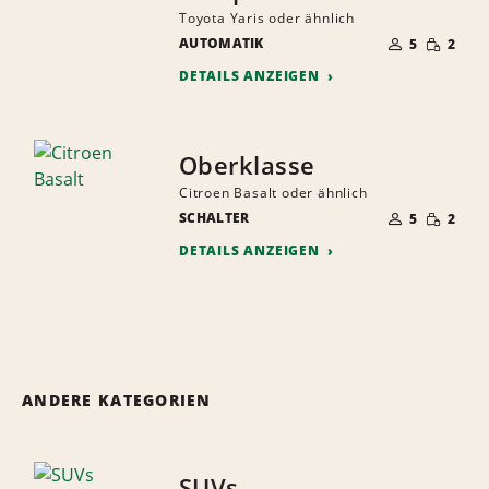
Toyota Yaris oder ähnlich
ANZAHL
GERINGE
AUTOMATIK
DER
5
2
MENGE
MITFAHRER
DETAILS ANZEIGEN
Oberklasse
Citroen Basalt oder ähnlich
ANZAHL
GERINGE
SCHALTER
DER
5
2
MENGE
MITFAHRER
DETAILS ANZEIGEN
ANDERE KATEGORIEN
SUVs