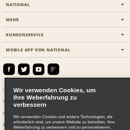
NATIONAL
MEHR
Eine Reservierung vornehmen
Emerald Club
KUNDENSERVICE
Karriere
Das Business Rental Programm
Inhaltsübersicht
MOBILE APP VON NATIONAL
Barrierefreiheit
Partnerprogramme
Kontakt
Emerald Club Anmelden
E-Mail anmelden
Wir verwenden Cookies, um
Unternehmensinformationen
Nutzungsbedingungen
Ihre Weberfahrung zu
Datenschutzrichtlinie
Cookie-Richtlinie
verbessern
Datenschutzoptionen
Wir verwenden Cookies und andere Technologien, die
erforderlich sind, um unsere Website zu betreiben, Ihre
Beschwerdeverfahren nach dem Lieferkettensorgfaltspflichtengesetz
Weberfahrung zu verbessern und zu personalisieren,