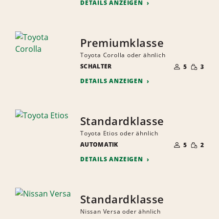
DETAILS ANZEIGEN
Premiumklasse
Toyota Corolla oder ähnlich
ANZAHL
GERINGE
SCHALTER
DER
5
3
MENGE
MITFAHRER
DETAILS ANZEIGEN
Standardklasse
Toyota Etios oder ähnlich
ANZAHL
GERINGE
AUTOMATIK
DER
5
2
MENGE
MITFAHRER
DETAILS ANZEIGEN
Standardklasse
Nissan Versa oder ähnlich
ANZAHL