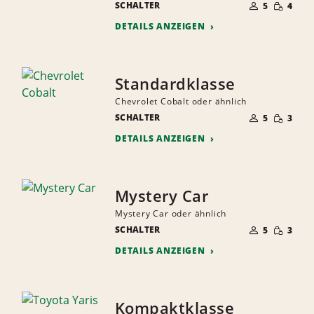
GERINGE
SCHALTER
DER
5
4
MENGE
MITFAHRER
DETAILS ANZEIGEN
Standardklasse
Chevrolet Cobalt oder ähnlich
ANZAHL
GERINGE
SCHALTER
DER
5
3
MENGE
MITFAHRER
DETAILS ANZEIGEN
Mystery Car
Mystery Car oder ähnlich
ANZAHL
GERINGE
SCHALTER
DER
5
3
MENGE
MITFAHRER
DETAILS ANZEIGEN
Kompaktklasse