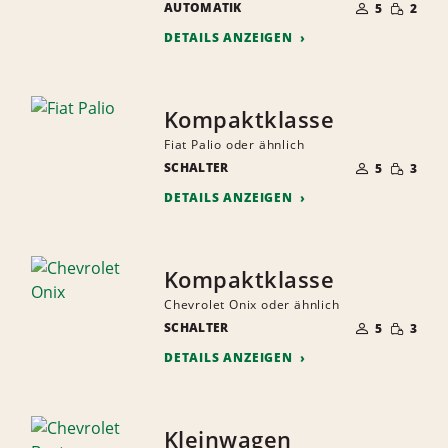
GERINGE
AUTOMATIK
DER
5
2
MENGE
MITFAHRER
DETAILS ANZEIGEN
Kompaktklasse
Fiat Palio oder ähnlich
ANZAHL
GERINGE
SCHALTER
DER
5
3
MENGE
MITFAHRER
DETAILS ANZEIGEN
Kompaktklasse
Chevrolet Onix oder ähnlich
ANZAHL
GERINGE
SCHALTER
DER
5
3
MENGE
MITFAHRER
DETAILS ANZEIGEN
Kleinwagen