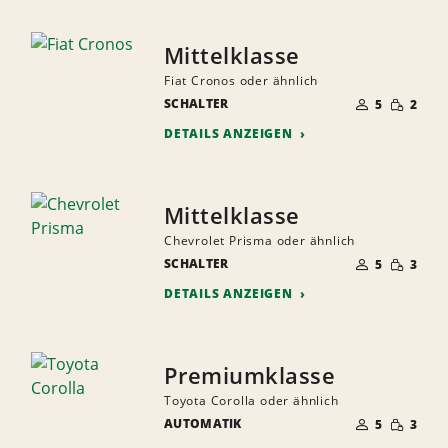
Mittelklasse
Fiat Cronos oder ähnlich
ANZAHL
GERINGE
SCHALTER
DER
5
2
MENGE
MITFAHRER
DETAILS ANZEIGEN
Mittelklasse
Chevrolet Prisma oder ähnlich
ANZAHL
GERINGE
SCHALTER
DER
5
3
MENGE
MITFAHRER
DETAILS ANZEIGEN
Premiumklasse
Toyota Corolla oder ähnlich
ANZAHL
GERINGE
AUTOMATIK
DER
5
3
MENGE
MITFAHRER