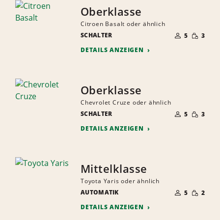
Oberklasse
Citroen Basalt oder ähnlich
ANZAHL
GERINGE
SCHALTER
DER
5
3
MENGE
MITFAHRER
DETAILS ANZEIGEN
Oberklasse
Chevrolet Cruze oder ähnlich
ANZAHL
GERINGE
SCHALTER
DER
5
3
MENGE
MITFAHRER
DETAILS ANZEIGEN
Mittelklasse
Toyota Yaris oder ähnlich
ANZAHL
GERINGE
AUTOMATIK
DER
5
2
MENGE
MITFAHRER
DETAILS ANZEIGEN