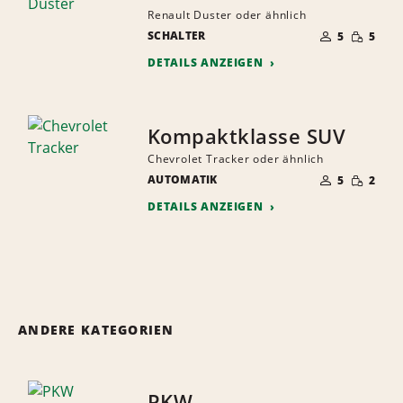
Renault Duster oder ähnlich
ANZAHL
GERINGE
SCHALTER
DER
5
5
MENGE
MITFAHRER
DETAILS ANZEIGEN
Kompaktklasse SUV
Chevrolet Tracker oder ähnlich
ANZAHL
GERINGE
AUTOMATIK
DER
5
2
MENGE
MITFAHRER
DETAILS ANZEIGEN
ANDERE KATEGORIEN
PKW