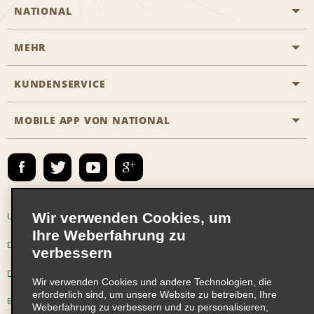
NATIONAL
MEHR
Eine Reservierung vornehmen
Emerald Club
KUNDENSERVICE
Karriere
Das Business Rental Programm
Inhaltsübersicht
MOBILE APP VON NATIONAL
Barrierefreiheit
Partnerprogramme
Kontakt
Emerald Club Anmelden
E-Mail anmelden
Wir verwenden Cookies, um
Unternehmensinformationen
Nutzungsbedingungen
Ihre Weberfahrung zu
Datenschutzrichtlinie
Cookie-Richtlinie
verbessern
Datenschutzoptionen
Wir verwenden Cookies und andere Technologien, die
erforderlich sind, um unsere Website zu betreiben, Ihre
Beschwerdeverfahren nach dem Lieferkettensorgfaltspflichtengesetz
Weberfahrung zu verbessern und zu personalisieren,