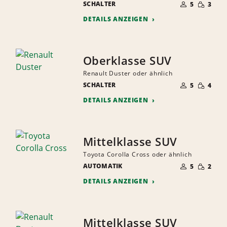
GERINGE
SCHALTER
DER
5
3
MENGE
MITFAHRER
DETAILS ANZEIGEN
Oberklasse SUV
Renault Duster oder ähnlich
ANZAHL
GERINGE
SCHALTER
DER
5
4
MENGE
MITFAHRER
DETAILS ANZEIGEN
Mittelklasse SUV
Toyota Corolla Cross oder ähnlich
ANZAHL
GERINGE
AUTOMATIK
DER
5
2
MENGE
MITFAHRER
DETAILS ANZEIGEN
Mittelklasse SUV