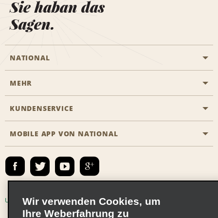
Sie haban das
Sagen.
NATIONAL
MEHR
Eine Reservierung vornehmen
Emerald Club
KUNDENSERVICE
Karriere
Das Business Rental Programm
Inhaltsübersicht
MOBILE APP VON NATIONAL
Barrierefreiheit
Partnerprogramme
Kontakt
Emerald Club Anmelden
E-Mail anmelden
Wir verwenden Cookies, um
Unternehmensinformationen
Nutzungsbedingungen
Ihre Weberfahrung zu