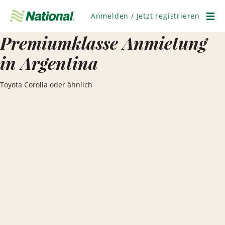
Navigation
überspringen
Anmelden / Jetzt registrieren
Men
Premiumklasse Anmietung
in Argentina
Toyota Corolla oder ähnlich