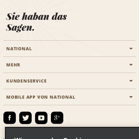
Sie haban das
Sagen.
NATIONAL
MEHR
Eine Reservierung vornehmen
Emerald Club
KUNDENSERVICE
Karriere
Das Business Rental Programm
Inhaltsübersicht
MOBILE APP VON NATIONAL
Barrierefreiheit
Partnerprogramme
Kontakt
Emerald Club Anmelden
E-Mail anmelden