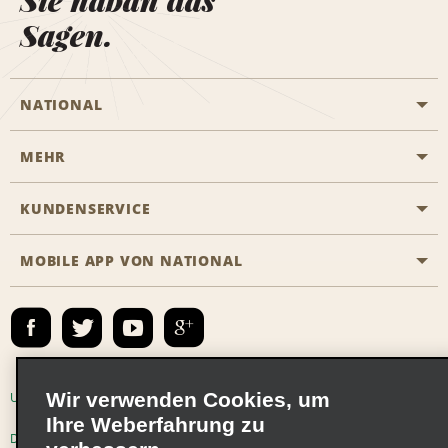
Sie haban das
Sagen.
NATIONAL
MEHR
Eine Reservierung vornehmen
Emerald Club
KUNDENSERVICE
Karriere
Das Business Rental Programm
Inhaltsübersicht
MOBILE APP VON NATIONAL
Barrierefreiheit
Partnerprogramme
Kontakt
Emerald Club Anmelden
E-Mail anmelden
Wir verwenden Cookies, um
Unternehmensinformationen
Nutzungsbedingungen
Ihre Weberfahrung zu
Datenschutzrichtlinie
Cookie-Richtlinie