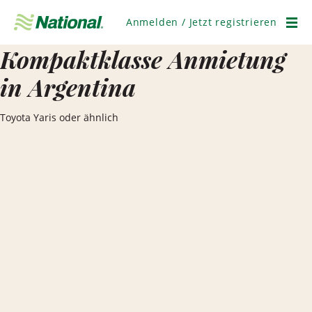
Navigation
überspringen
Anmelden / Jetzt registrieren
Men
Kompaktklasse Anmietung
in Argentina
Toyota Yaris oder ähnlich