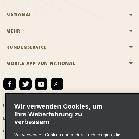
NATIONAL
MEHR
Eine Reservierung vornehmen
Emerald Club
KUNDENSERVICE
Karriere
Das Business Rental Programm
Inhaltsübersicht
MOBILE APP VON NATIONAL
Barrierefreiheit
Partnerprogramme
Kontakt
Emerald Club Anmelden
E-Mail anmelden
Wir verwenden Cookies, um
Unternehmensinformationen
Nutzungsbedingungen
Ihre Weberfahrung zu
Datenschutzrichtlinie
Cookie-Richtlinie
verbessern
Datenschutzoptionen
Wir verwenden Cookies und andere Technologien, die