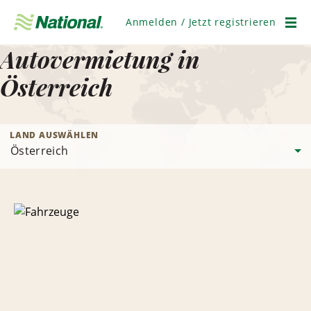
Navigation
überspringen
Anmelden / Jetzt registrieren
Men
Autovermietung in
Österreich
LAND AUSWÄHLEN