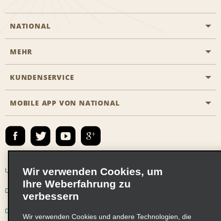
NATIONAL
MEHR
Eine Reservierung vornehmen
Emerald Club
KUNDENSERVICE
Karriere
Das Business Rental Programm
Inhaltsübersicht
MOBILE APP VON NATIONAL
Barrierefreiheit
Partnerprogramme
Kontakt
Emerald Club Anmelden
E-Mail anmelden
Wir verwenden Cookies, um
Unternehmensinformationen
Nutzungsbedingungen
Ihre Weberfahrung zu
Datenschutzrichtlinie
Cookie-Richtlinie
verbessern
Datenschutzoptionen
Wir verwenden Cookies und andere Technologien, die