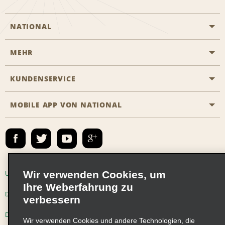
NATIONAL
MEHR
Eine Reservierung vornehmen
Emerald Club
KUNDENSERVICE
Karriere
Das Business Rental Programm
Inhaltsübersicht
MOBILE APP VON NATIONAL
Barrierefreiheit
Partnerprogramme
Kontakt
Emerald Club Anmelden
E-Mail anmelden
Wir verwenden Cookies, um
Unternehmensinformationen
Nutzungsbedingungen
Ihre Weberfahrung zu
Datenschutzrichtlinie
Cookie-Richtlinie
verbessern
Datenschutzoptionen
Wir verwenden Cookies und andere Technologien, die