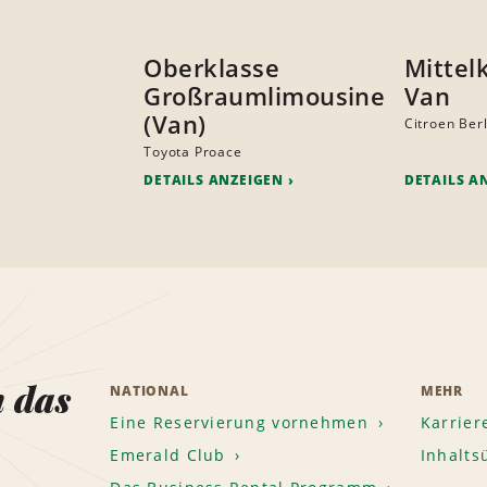
Oberklasse
Mittel
Großraumlimousine
Van
(Van)
Citroen Ber
Toyota Proace
DETAILS ANZEIGEN
DETAILS A
n das
NATIONAL
MEHR
Eine Reservierung vornehmen
Karrier
Emerald Club
Inhalts