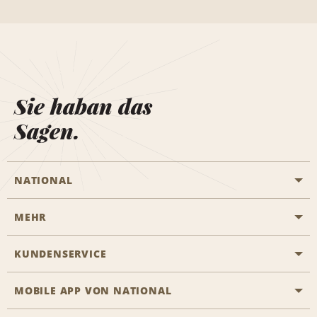
Sie haban das
Sagen.
NATIONAL
MEHR
Eine Reservierung vornehmen
Emerald Club
KUNDENSERVICE
Karriere
Das Business Rental Programm
Inhaltsübersicht
MOBILE APP VON NATIONAL
Barrierefreiheit
Partnerprogramme