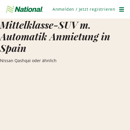
Navigation
überspringen
Anmelden / Jetzt registrieren
Men
Mittelklasse-SUV m.
Automatik Anmietung in
Spain
Nissan Qashqai oder ähnlich