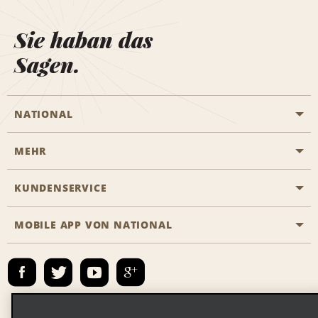
Sie haban das
Sagen.
NATIONAL
MEHR
Eine Reservierung vornehmen
Emerald Club
KUNDENSERVICE
Karriere
Das Business Rental Programm
Inhaltsübersicht
MOBILE APP VON NATIONAL
Barrierefreiheit
Partnerprogramme
Kontakt
Emerald Club Anmelden
E-Mail anmelden