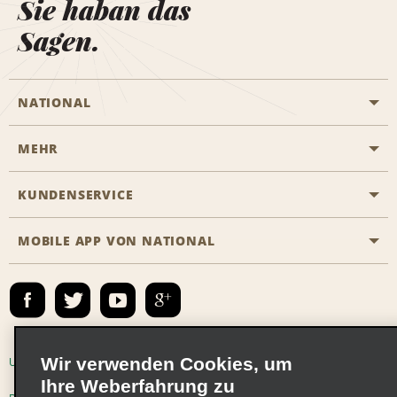
Sie haban das
Sagen.
NATIONAL
MEHR
Eine Reservierung vornehmen
Emerald Club
KUNDENSERVICE
Karriere
Das Business Rental Programm
Inhaltsübersicht
MOBILE APP VON NATIONAL
Barrierefreiheit
Partnerprogramme
Kontakt
Emerald Club Anmelden
E-Mail anmelden
Wir verwenden Cookies, um
Unternehmensinformationen
Nutzungsbedingungen
Ihre Weberfahrung zu