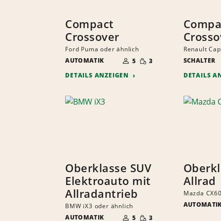
Compact
Compa
Crossover
Crosso
Ford Puma oder ähnlich
Renault Cap
ANZAHL
GERINGE
AUTOMATIK
DER
SCHALTER
5
3
MENGE
MITFAHRER
DETAILS ANZEIGEN
DETAILS A
Oberklasse SUV
Oberkl
Elektroauto mit
Allrad
Allradantrieb
Mazda CX60
AUTOMATI
BMW iX3 oder ähnlich
ANZAHL
GERINGE
AUTOMATIK
DER
5
3
MENGE