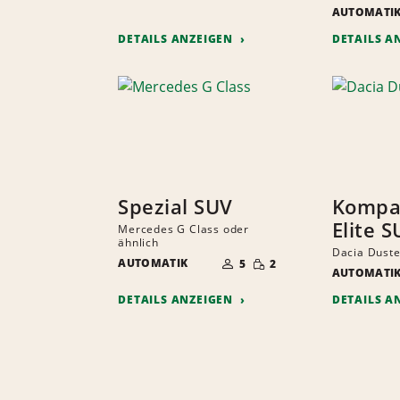
AUTOMATI
DETAILS ANZEIGEN
DETAILS A
Spezial SUV
Kompa
Elite S
Mercedes G Class oder
ähnlich
ANZAHL
Dacia Duste
GERINGE
AUTOMATIK
DER
5
2
MENGE
AUTOMATI
MITFAHRER
DETAILS ANZEIGEN
DETAILS A