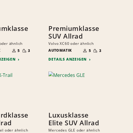
umklasse
Premiumklasse
SUV Allrad
oder ähnlich
Volvo XC60 oder ähnlich
ANZAHL
ANZAHL
GERINGE
GERINGE
K
DER
AUTOMATIK
DER
5
3
5
3
MENGE
MENGE
MITFAHRER
MITFAHRER
NZEIGEN
DETAILS ANZEIGEN
rdklasse
Luxusklasse
lrad
Elite SUV Allrad
il oder ähnlich
Mercedes GLE oder ähnlich