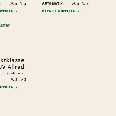
ANZAHL
ANZAHL
GERINGE
GERINGE
K
DER
AUTOMATIK
DER
5
3
5
4
MENGE
MENGE
MITFAHRER
MITFAHRER
NZEIGEN
DETAILS ANZEIGEN
ktklasse
UV Allrad
r oder ähnlich
ANZAHL
GERINGE
K
DER
5
2
MENGE
MITFAHRER
NZEIGEN