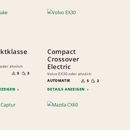
ktklasse
Compact
Crossover
Electric
 oder ähnlich
ANZAHL
GERINGE
DER
5
3
Volvo EX30 oder ähnlich
MENGE
MITFAHRER
ANZAHL
GERINGE
AUTOMATIK
DER
5
2
MENGE
MITFAHRER
NZEIGEN
DETAILS ANZEIGEN