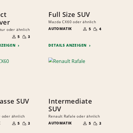
ct
Full Size SUV
ver
Mazda CX60 oder ähnlich
ANZAHL
GERINGE
AUTOMATIK
DER
5
4
tur oder ähnlich
MENGE
MITFAHRER
ANZAHL
GERINGE
DER
5
3
MENGE
MITFAHRER
NZEIGEN
DETAILS ANZEIGEN
asse SUV
Intermediate
SUV
 oder ähnlich
Renault Rafale oder ähnlich
ANZAHL
ANZAHL
GERINGE
GERINGE
K
DER
AUTOMATIK
DER
5
3
5
3
MENGE
MENGE
MITFAHRER
MITFAHRER