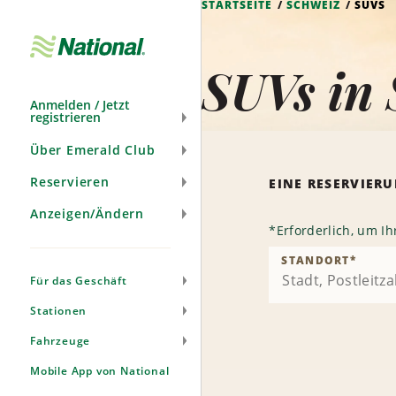
STARTSEITE
SCHWEIZ
SUVS
Navigation
überspringen
SUVs in 
Anmelden / Jetzt
registrieren
Über Emerald Club
Reservieren
EINE RESERVIE
Anzeigen/Ändern
*
Erforderlich, um I
STANDORT
*
Für das Geschäft
Stationen
Fahrzeuge
Mobile App von National