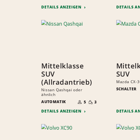
MITFAHRER
DETAILS ANZEIGEN
DETAILS A
Mittelklasse
Mittel
SUV
SUV
(Allradantrieb)
Mazda CX-30
SCHALTER
Nissan Qashqai oder
ähnlich
ANZAHL
GERINGE
AUTOMATIK
DER
5
3
MENGE
MITFAHRER
DETAILS ANZEIGEN
DETAILS A