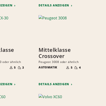
NZEIGEN
DETAILS ANZEIGEN
klasse
Mittelklasse
Crossover
 oder ähnlich
Peugeot 3008 oder ähnlich
ANZAHL
ANZAHL
GERINGE
GERINGE
DER
AUTOMATIK
DER
5
3
5
4
MENGE
MENGE
MITFAHRER
MITFAHRER
NZEIGEN
DETAILS ANZEIGEN