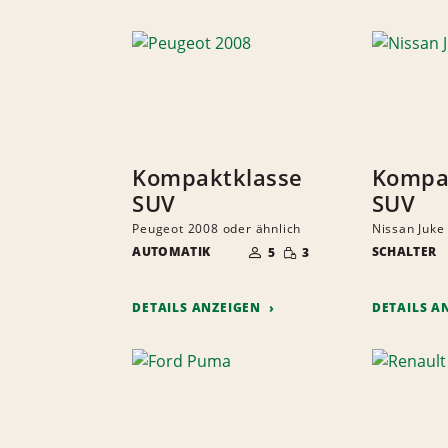
Kompaktklasse
Kompa
SUV
SUV
Peugeot 2008 oder ähnlich
Nissan Juke
ANZAHL
GERINGE
AUTOMATIK
DER
SCHALTER
5
3
MENGE
MITFAHRER
DETAILS ANZEIGEN
DETAILS A