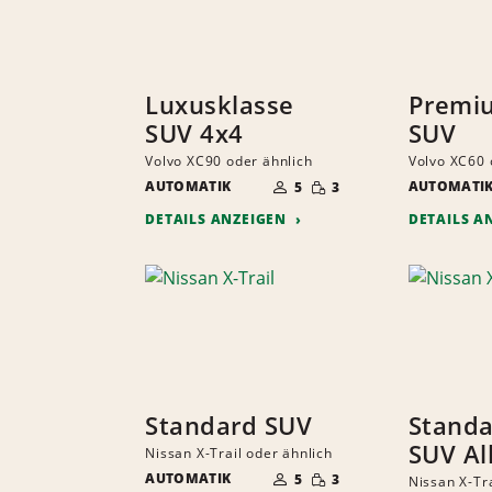
Luxusklasse
Premi
SUV 4x4
SUV
Volvo XC90 oder ähnlich
Volvo XC60 
ANZAHL
GERINGE
AUTOMATIK
DER
AUTOMATI
5
3
MENGE
MITFAHRER
DETAILS ANZEIGEN
DETAILS A
Standard SUV
Standa
SUV Al
Nissan X-Trail oder ähnlich
ANZAHL
GERINGE
AUTOMATIK
DER
5
3
Nissan X-Tra
MENGE
MITFAHRER