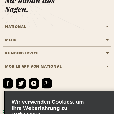
Sie haban das
Sagen.
NATIONAL
MEHR
Eine Reservierung vornehmen
Emerald Club
KUNDENSERVICE
Karriere
Das Business Rental Programm
Inhaltsübersicht
MOBILE APP VON NATIONAL
Barrierefreiheit
Partnerprogramme
Kontakt
Emerald Club Anmelden
E-Mail anmelden
Wir verwenden Cookies, um
Unternehmensinformationen
Nutzungsbedingungen
Ihre Weberfahrung zu
Datenschutzrichtlinie
Cookie-Richtlinie