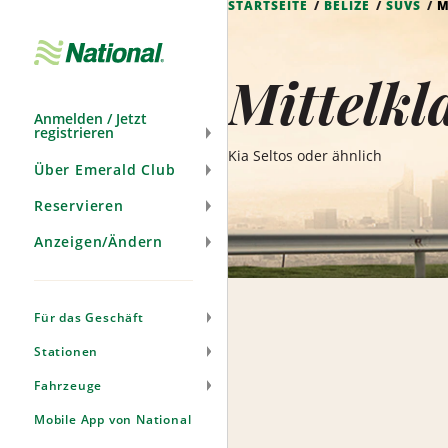
STARTSEITE
BELIZE
SUVS
M
Navigation
überspringen
Mittelkl
Anmelden / Jetzt
registrieren
Kia Seltos oder ähnlich
Über Emerald Club
Reservieren
Anzeigen/Ändern
Für das Geschäft
Stationen
Fahrzeuge
Mobile App von National