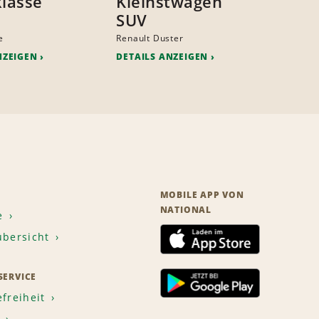
klasse
Kleinstwagen
SUV
e
Renault Duster
NZEIGEN
DETAILS ANZEIGEN
MOBILE APP VON
NATIONAL
e
übersicht
ERVICE
efreiheit