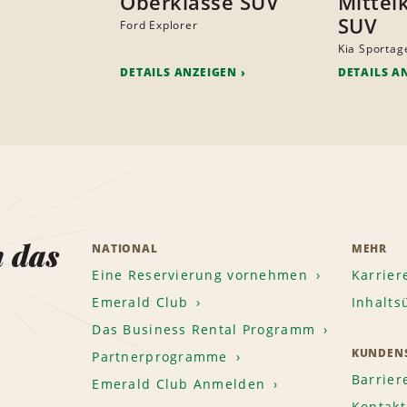
Oberklasse SUV
Mittel
SUV
Ford Explorer
Kia Sportag
DETAILS ANZEIGEN
DETAILS A
n das
NATIONAL
MEHR
Eine Reservierung vornehmen
Karrier
Emerald Club
Inhalts
Das Business Rental Programm
KUNDENS
Partnerprogramme
Barrier
Emerald Club Anmelden
Kontakt