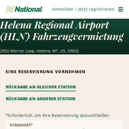
Navigation
überspringen
Anmelden / Jetzt registrieren
Men
Helena Regional Airport
(HLN) Fahrzeugvermietung
2850 Mercer Loop, Helena, MT, US, 59602
EINE RESERVIERUNG VORNEHMEN
RÜCKGABE AN GLEICHER STATION
RÜCKGABE AN ANDERER STATION
*
Erforderlich, um Ihre Reservierung abzuschließen
STANDORT
*