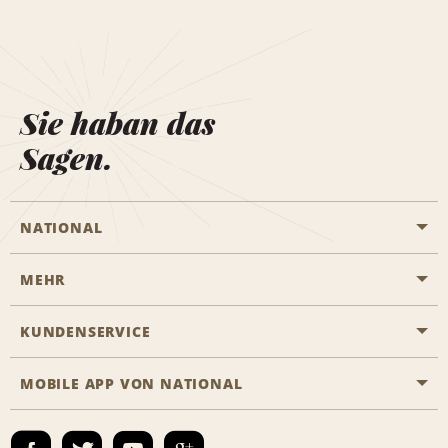
Sie haban das
Sagen.
NATIONAL
MEHR
Eine Reservierung vornehmen
Emerald Club
KUNDENSERVICE
Karriere
Das Business Rental Programm
Inhaltsübersicht
MOBILE APP VON NATIONAL
Barrierefreiheit
Partnerprogramme
Kontakt
Emerald Club Anmelden