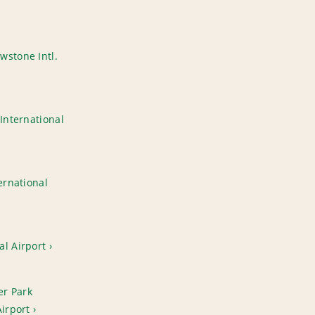
wstone Intl.
 International
ternational
l Airport
er Park
Airport