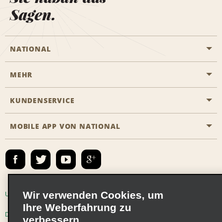
Sagen.
NATIONAL
MEHR
Eine Reservierung vornehmen
Emerald Club
KUNDENSERVICE
Karriere
Das Business Rental Programm
Inhaltsübersicht
MOBILE APP VON NATIONAL
Barrierefreiheit
Partnerprogramme
Kontakt
Emerald Club Anmelden
E-Mail anmelden
Wir verwenden Cookies, um
Unternehmensinformationen
Nutzungsbedingungen
Ihre Weberfahrung zu
Datenschutzrichtlinie
Cookie-Richtlinie
verbessern