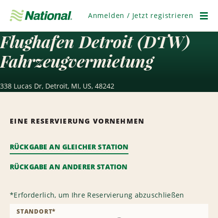
Navigation
überspringen
Anmelden / Jetzt registrieren
Men
Flughafen Detroit (DTW)
Fahrzeugvermietung
338 Lucas Dr, Detroit, MI, US, 48242
EINE RESERVIERUNG VORNEHMEN
RÜCKGABE AN GLEICHER STATION
RÜCKGABE AN ANDERER STATION
*
Erforderlich, um Ihre Reservierung abzuschließen
STANDORT
*