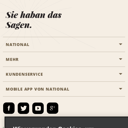
Sie haban das
Sagen.
NATIONAL
MEHR
Eine Reservierung vornehmen
Emerald Club
KUNDENSERVICE
Karriere
Das Business Rental Programm
Inhaltsübersicht
MOBILE APP VON NATIONAL
Barrierefreiheit
Partnerprogramme
Kontakt
Emerald Club Anmelden
E-Mail anmelden