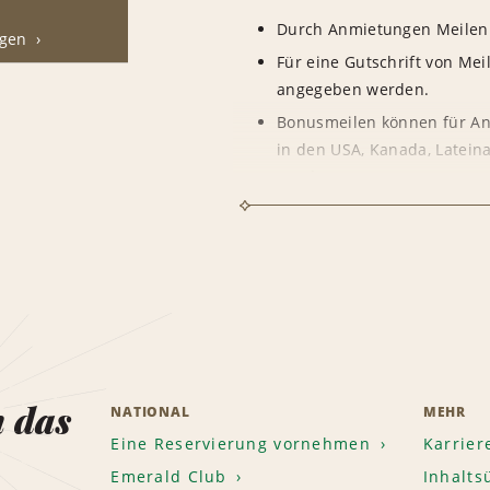
Durch Anmietungen Meilen
ngen
Für eine Gutschrift von Me
angegeben werden.
Bonusmeilen können für An
in den USA, Kanada, Latein
werden.
Für Touranmietungen, Anmi
bzw. mit Punkten bezahlte
gutgeschrieben.
n das
NATIONAL
MEHR
Eine Reservierung vornehmen
Karrier
Emerald Club
Inhalts