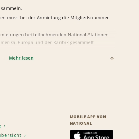
 sammeln.
ilen muss bei der Anmietung die Mitgliedsnummer
mietungen bei teilnehmenden National-Stationen
amerika, Europa und der Karibik gesammelt
Mehr lesen
etungen durch Reiseveranstalter sowie kostenlose
 Anmietungen werden keine Bonusmeilen
MOBILE APP VON
NATIONAL
e
übersicht