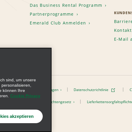
Das Business Rental Programm
KUNDENS
Partnerprogramme
Barrier
Emerald Club Anmelden
Kontakt
E-Mail
ich sind, um unsere
 personalisieren,
onen
Nutzungsbedingungen
Datenschutzrichtlinie
C
e können Ihre
eren.
Cookie Privacy
h dem Lieferkettensorgfaltspflichtengesetz
Lieferkettensorgfaltspflic
s, Inc. Alle Rechte vorbehalten
kies akzeptieren