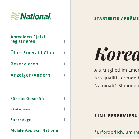
Navigation
überspringen
STARTSEITE
PRÄMI
Anmelden / Jetzt
registrieren
Korea
Über Emerald Club
Reservieren
Als Mitglied im Eme
Anzeigen/Ändern
pro qualifizierende
National®-Stationen
Für das Geschäft
Stationen
EINE RESERVIE
Fahrzeuge
Mobile App von National
*
Erforderlich, um I