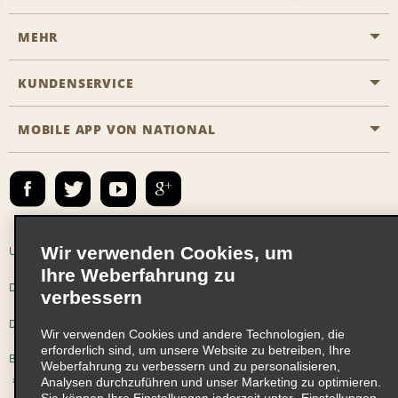
MEHR
Eine Reservierung vornehmen
Emerald Club
KUNDENSERVICE
Karriere
Das Business Rental Programm
Inhaltsübersicht
MOBILE APP VON NATIONAL
Barrierefreiheit
Partnerprogramme
Kontakt
Emerald Club Anmelden
E-Mail anmelden
Wir verwenden Cookies, um
Unternehmensinformationen
Nutzungsbedingungen
Ihre Weberfahrung zu
Datenschutzrichtlinie
Cookie-Richtlinie
verbessern
Datenschutzoptionen
Wir verwenden Cookies und andere Technologien, die
erforderlich sind, um unsere Website zu betreiben, Ihre
Beschwerdeverfahren nach dem Lieferkettensorgfaltspflichtengesetz
Weberfahrung zu verbessern und zu personalisieren,
Analysen durchzuführen und unser Marketing zu optimieren.