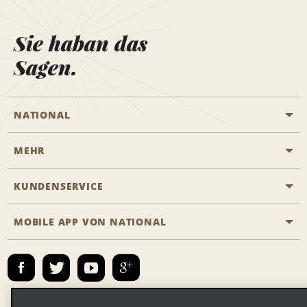
Sie haban das
Sagen.
NATIONAL
MEHR
Eine Reservierung vornehmen
Emerald Club
KUNDENSERVICE
Karriere
Das Business Rental Programm
Inhaltsübersicht
MOBILE APP VON NATIONAL
Barrierefreiheit
Partnerprogramme
Kontakt
Emerald Club Anmelden
E-Mail anmelden