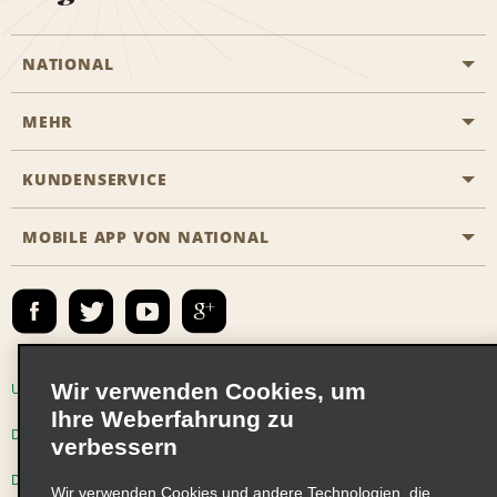
NATIONAL
MEHR
Eine Reservierung vornehmen
Emerald Club
KUNDENSERVICE
Karriere
Das Business Rental Programm
Inhaltsübersicht
MOBILE APP VON NATIONAL
Barrierefreiheit
Partnerprogramme
Kontakt
Emerald Club Anmelden
E-Mail anmelden
Wir verwenden Cookies, um
Unternehmensinformationen
Nutzungsbedingungen
Ihre Weberfahrung zu
Datenschutzrichtlinie
Cookie-Richtlinie
verbessern
Datenschutzoptionen
Wir verwenden Cookies und andere Technologien, die