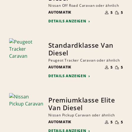
Nissan Off Road Caravan oder ähnlich
ANZAHL
GERINGE
AUTOMATIK
DER
5
5
MENGE
MITFAHRER
DETAILS ANZEIGEN
Standardklasse Van
Diesel
Peugeot Tracker Caravan oder ähnlich
ANZAHL
GERINGE
AUTOMATIK
DER
5
5
MENGE
MITFAHRER
DETAILS ANZEIGEN
Premiumklasse Elite
Van Diesel
Nissan Pickup Caravan oder ähnlich
ANZAHL
GERINGE
AUTOMATIK
DER
5
5
MENGE
MITFAHRER
DETAILS ANZEIGEN