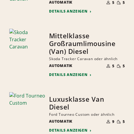
GERINGE
AUTOMATIK
DER
5
5
MENGE
MITFAHRER
DETAILS ANZEIGEN
Mittelklasse
Großraumlimousine
(Van) Diesel
Skoda Tracker Caravan oder ähnlich
ANZAHL
GERINGE
AUTOMATIK
DER
5
5
MENGE
MITFAHRER
DETAILS ANZEIGEN
Luxusklasse Van
Diesel
Ford Tourneo Custom oder ähnlich
ANZAHL
GERINGE
AUTOMATIK
DER
9
5
MENGE
MITFAHRER
DETAILS ANZEIGEN