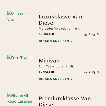
Luxusklasse Van
Diesel
Mercedes Vito oder ähnlich
ANZAHL
GERINGE
SCHALTER
DER
9
5
MENGE
MITFAHRER
DETAILS ANZEIGEN
Minivan
Ford Transit oder ähnlich
ANZAHL
GERINGE
SCHALTER
DER
7
3
MENGE
MITFAHRER
DETAILS ANZEIGEN
Premiumklasse Van
Diesel