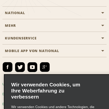
NATIONAL
MEHR
Eine Reservierung vornehmen
Emerald Club
KUNDENSERVICE
Karriere
Das Business Rental Programm
Inhaltsübersicht
MOBILE APP VON NATIONAL
Barrierefreiheit
Partnerprogramme
Kontakt
Emerald Club Anmelden
E-Mail anmelden
Wir verwenden Cookies, um
Unternehmensinformationen
Nutzungsbedingungen
Ihre Weberfahrung zu
Datenschutzrichtlinie
Cookie-Richtlinie
verbessern
Datenschutzoptionen
Wir verwenden Cookies und andere Technologien, die