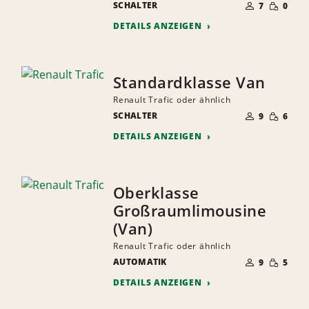
GERINGE
SCHALTER
DER
7
0
MENGE
MITFAHRER
DETAILS ANZEIGEN
Standardklasse Van
Renault Trafic oder ähnlich
ANZAHL
GERINGE
SCHALTER
DER
9
6
MENGE
MITFAHRER
DETAILS ANZEIGEN
Oberklasse
Großraumlimousine
(Van)
Renault Trafic oder ähnlich
ANZAHL
GERINGE
AUTOMATIK
DER
9
5
MENGE
MITFAHRER
DETAILS ANZEIGEN