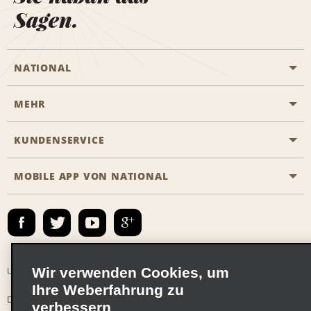
Sagen.
NATIONAL
MEHR
Eine Reservierung vornehmen
Emerald Club
KUNDENSERVICE
Karriere
Das Business Rental Programm
Inhaltsübersicht
MOBILE APP VON NATIONAL
Barrierefreiheit
Partnerprogramme
Kontakt
Emerald Club Anmelden
E-Mail anmelden
Wir verwenden Cookies, um
Unternehmensinformationen
Nutzungsbedingungen
Ihre Weberfahrung zu
Datenschutzrichtlinie
Cookie-Richtlinie
verbessern