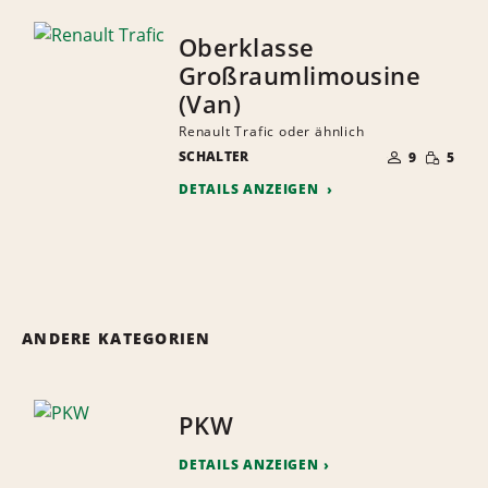
Oberklasse
Großraumlimousine
(Van)
Renault Trafic oder ähnlich
ANZAHL
GERINGE
SCHALTER
DER
9
5
MENGE
MITFAHRER
DETAILS ANZEIGEN
ANDERE KATEGORIEN
PKW
DETAILS ANZEIGEN