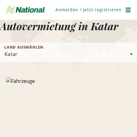
Navigation
überspringen
Anmelden / Jetzt registrieren
Men
Autovermietung in Katar
LAND AUSWÄHLEN