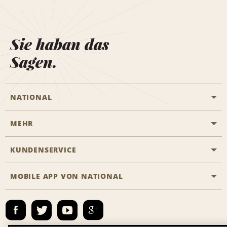
Sie haban das
Sagen.
NATIONAL
MEHR
Eine Reservierung vornehmen
Emerald Club
KUNDENSERVICE
Karriere
Das Business Rental Programm
Inhaltsübersicht
MOBILE APP VON NATIONAL
Barrierefreiheit
Partnerprogramme
Kontakt
Emerald Club Anmelden
E-Mail anmelden