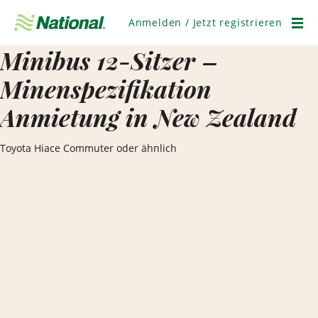
Navigation
überspringen
Anmelden / Jetzt registrieren
Men
Minibus 12-Sitzer –
Minenspezifikation
Anmietung in New Zealand
Toyota Hiace Commuter oder ähnlich