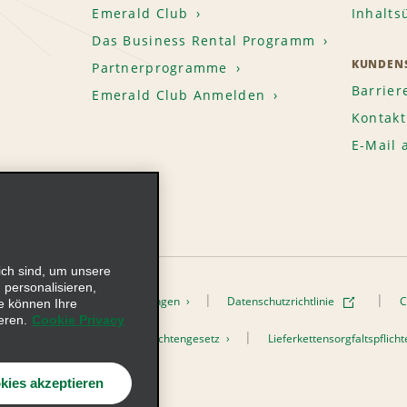
Emerald Club
Inhalts
Das Business Rental Programm
KUNDENS
Partnerprogramme
Barrier
Emerald Club Anmelden
Kontakt
E-Mail
ich sind, um unsere
 personalisieren,
onen
Nutzungsbedingungen
Datenschutzrichtlinie
C
e können Ihre
eren.
Cookie Privacy
h dem Lieferkettensorgfaltspflichtengesetz
Lieferkettensorgfaltspflic
s, Inc. Alle Rechte vorbehalten
kies akzeptieren