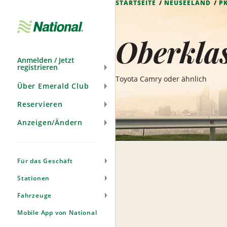
STARTSEITE
NEUSEELAND
P
Navigation
überspringen
Oberkla
Anmelden / Jetzt
registrieren
Toyota Camry oder ähnlich
Über Emerald Club
Reservieren
Anzeigen/Ändern
Für das Geschäft
Stationen
Fahrzeuge
Mobile App von National