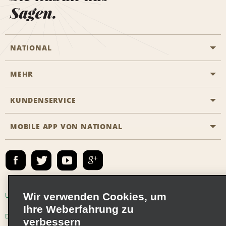
Sagen.
NATIONAL
MEHR
Eine Reservierung vornehmen
Emerald Club
KUNDENSERVICE
Karriere
Das Business Rental Programm
Inhaltsübersicht
MOBILE APP VON NATIONAL
Barrierefreiheit
Partnerprogramme
Kontakt
Emerald Club Anmelden
E-Mail anmelden
Wir verwenden Cookies, um
Unternehmensinformationen
Nutzungsbedingungen
Ihre Weberfahrung zu
Datenschutzrichtlinie
Cookie-Richtlinie
verbessern