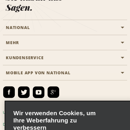
Sagen.
NATIONAL
MEHR
Eine Reservierung vornehmen
Emerald Club
KUNDENSERVICE
Karriere
Das Business Rental Programm
Inhaltsübersicht
MOBILE APP VON NATIONAL
Barrierefreiheit
Partnerprogramme
Kontakt
Emerald Club Anmelden
E-Mail anmelden
Wir verwenden Cookies, um
Unternehmensinformationen
Nutzungsbedingungen
Ihre Weberfahrung zu
Datenschutzrichtlinie
Cookie-Richtlinie
verbessern