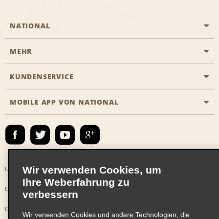
NATIONAL
MEHR
Eine Reservierung vornehmen
Emerald Club
KUNDENSERVICE
Karriere
Das Business Rental Programm
Inhaltsübersicht
MOBILE APP VON NATIONAL
Barrierefreiheit
Partnerprogramme
Kontakt
Emerald Club Anmelden
E-Mail anmelden
Wir verwenden Cookies, um
Unternehmensinformationen
Nutzungsbedingungen
Ihre Weberfahrung zu
Datenschutzrichtlinie
Cookie-Richtlinie
verbessern
Datenschutzoptionen
Wir verwenden Cookies und andere Technologien, die