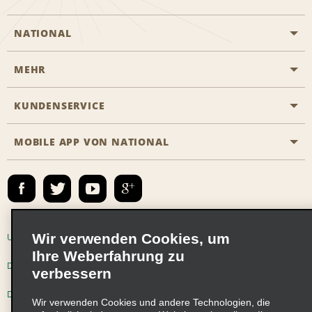
NATIONAL
MEHR
Eine Reservierung vornehmen
Emerald Club
KUNDENSERVICE
Karriere
Das Business Rental Programm
Inhaltsübersicht
MOBILE APP VON NATIONAL
Barrierefreiheit
Partnerprogramme
Kontakt
Emerald Club Anmelden
E-Mail anmelden
Wir verwenden Cookies, um
Unternehmensinformationen
Nutzungsbedingungen
Ihre Weberfahrung zu
Datenschutzrichtlinie
Cookie-Richtlinie
verbessern
Datenschutzoptionen
Wir verwenden Cookies und andere Technologien, die