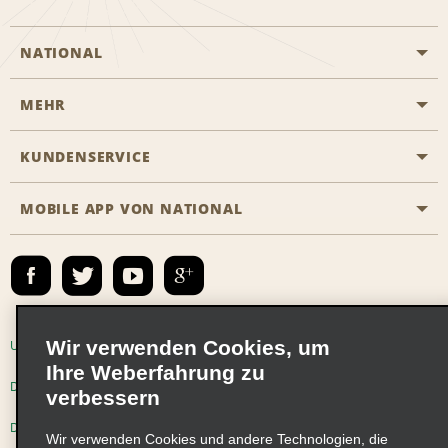
NATIONAL
MEHR
Eine Reservierung vornehmen
Emerald Club
KUNDENSERVICE
Karriere
Das Business Rental Programm
Inhaltsübersicht
MOBILE APP VON NATIONAL
Barrierefreiheit
Partnerprogramme
Kontakt
Emerald Club Anmelden
E-Mail anmelden
Wir verwenden Cookies, um
Unternehmensinformationen
Nutzungsbedingungen
Ihre Weberfahrung zu
Datenschutzrichtlinie
Cookie-Richtlinie
verbessern
Datenschutzoptionen
Wir verwenden Cookies und andere Technologien, die