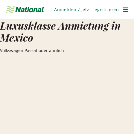
Navigation
überspringen
Anmelden / Jetzt registrieren
Men
Luxusklasse Anmietung in
Mexico
Volkswagen Passat oder ähnlich