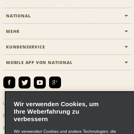
NATIONAL
MEHR
Eine Reservierung vornehmen
Emerald Club
KUNDENSERVICE
Karriere
Das Business Rental Programm
Inhaltsübersicht
MOBILE APP VON NATIONAL
Barrierefreiheit
Partnerprogramme
Kontakt
Emerald Club Anmelden
E-Mail anmelden
Wir verwenden Cookies, um
Unternehmensinformationen
Nutzungsbedingungen
Ihre Weberfahrung zu
Datenschutzrichtlinie
Cookie-Richtlinie
verbessern
Datenschutzoptionen
Wir verwenden Cookies und andere Technologien, die