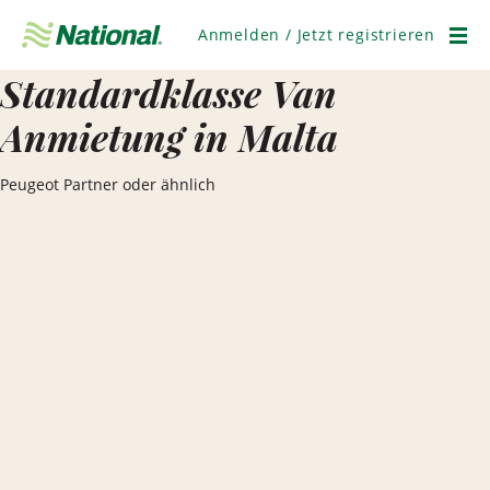
Navigation
überspringen
Anmelden / Jetzt registrieren
Men
Standardklasse Van
Anmietung in Malta
Peugeot Partner oder ähnlich