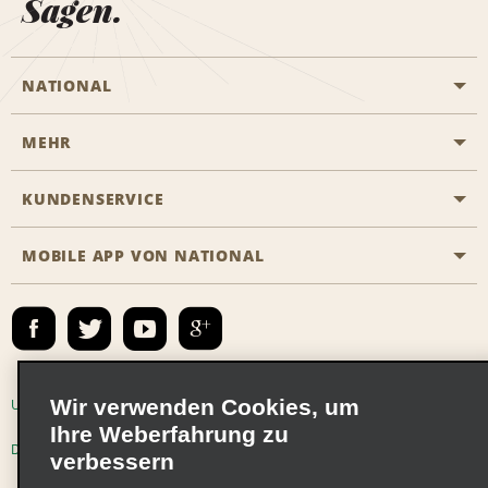
Sagen.
NATIONAL
MEHR
Eine Reservierung vornehmen
Emerald Club
KUNDENSERVICE
Karriere
Das Business Rental Programm
Inhaltsübersicht
MOBILE APP VON NATIONAL
Barrierefreiheit
Partnerprogramme
Kontakt
Emerald Club Anmelden
E-Mail anmelden
Wir verwenden Cookies, um
Unternehmensinformationen
Nutzungsbedingungen
Ihre Weberfahrung zu
Datenschutzrichtlinie
Cookie-Richtlinie
verbessern