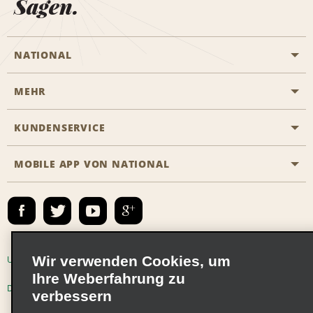
Sagen.
NATIONAL
MEHR
Eine Reservierung vornehmen
Emerald Club
KUNDENSERVICE
Karriere
Das Business Rental Programm
Inhaltsübersicht
MOBILE APP VON NATIONAL
Barrierefreiheit
Partnerprogramme
Kontakt
Emerald Club Anmelden
E-Mail anmelden
Wir verwenden Cookies, um
Unternehmensinformationen
Nutzungsbedingungen
Ihre Weberfahrung zu
Datenschutzrichtlinie
Cookie-Richtlinie
verbessern