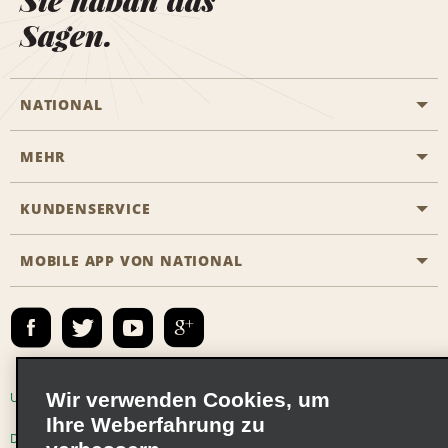
Sie haban das
Sagen.
NATIONAL
MEHR
Eine Reservierung vornehmen
Emerald Club
KUNDENSERVICE
Karriere
Das Business Rental Programm
Inhaltsübersicht
MOBILE APP VON NATIONAL
Barrierefreiheit
Partnerprogramme
Kontakt
Emerald Club Anmelden
E-Mail anmelden
Wir verwenden Cookies, um
Unternehmensinformationen
Nutzungsbedingungen
Ihre Weberfahrung zu
Datenschutzrichtlinie
Cookie-Richtlinie