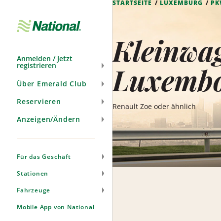
STARTSEITE
LUXEMBURG
P
Navigation
überspringen
Kleinwag
Anmelden / Jetzt
registrieren
Luxemb
Über Emerald Club
Reservieren
Renault Zoe oder ähnlich
Anzeigen/Ändern
Für das Geschäft
Stationen
Fahrzeuge
Mobile App von National