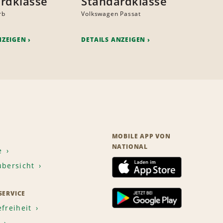
rdklasse
Standardklasse
rb
Volkswagen Passat
NZEIGEN
DETAILS ANZEIGEN
MOBILE APP VON
NATIONAL
e
übersicht
ERVICE
efreiheit