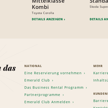
Mittelklasse
Standa
Kombi
Skoda Supe
Toyota Corolla
DETAILS ANZEIGEN
DETAILS A
n das
NATIONAL
MEHR
Eine Reservierung vornehmen
Karrier
Emerald Club
Inhalts
Das Business Rental Programm
KUNDENS
Partnerprogramme
Barrier
Emerald Club Anmelden
Kontakt