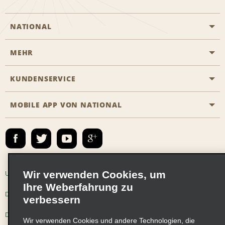
NATIONAL
MEHR
Eine Reservierung vornehmen
Emerald Club
KUNDENSERVICE
Karriere
Das Business Rental Programm
Inhaltsübersicht
MOBILE APP VON NATIONAL
Barrierefreiheit
Partnerprogramme
Kontakt
Emerald Club Anmelden
E-Mail anmelden
Wir verwenden Cookies, um
Unternehmensinformationen
Nutzungsbedingungen
Ihre Weberfahrung zu
Datenschutzrichtlinie
Cookie-Richtlinie
verbessern
Datenschutzoptionen
Wir verwenden Cookies und andere Technologien, die