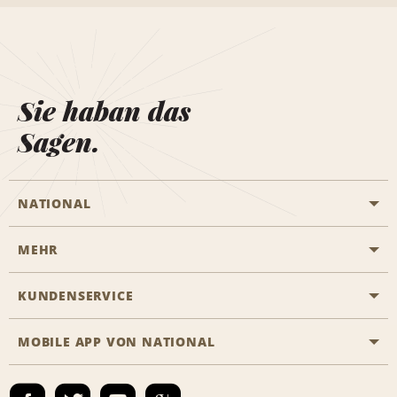
Sie haban das
Sagen.
NATIONAL
MEHR
Eine Reservierung vornehmen
Emerald Club
KUNDENSERVICE
Karriere
Das Business Rental Programm
Inhaltsübersicht
MOBILE APP VON NATIONAL
Barrierefreiheit
Partnerprogramme
Kontakt
Emerald Club Anmelden