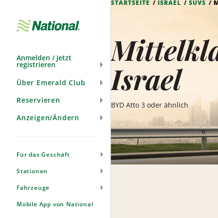
STARTSEITE
ISRAEL
SUVS
M
Navigation
überspringen
Mittelkl
Anmelden / Jetzt
registrieren
Israel
Über Emerald Club
Reservieren
BYD Atto 3 oder ähnlich
Anzeigen/Ändern
Für das Geschäft
Stationen
Fahrzeuge
Mobile App von National