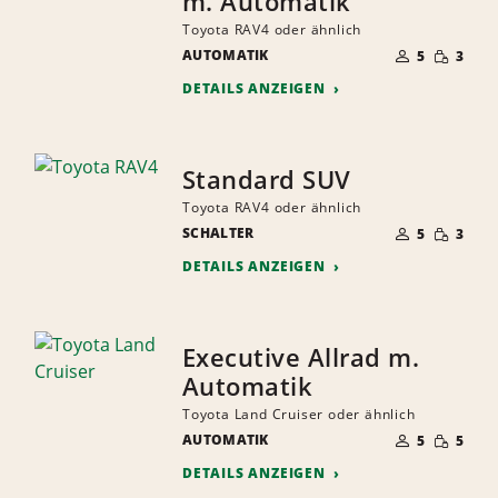
m. Automatik
Toyota RAV4 oder ähnlich
ANZAHL
GERINGE
AUTOMATIK
DER
5
3
MENGE
MITFAHRER
DETAILS ANZEIGEN
Standard SUV
Toyota RAV4 oder ähnlich
ANZAHL
GERINGE
SCHALTER
DER
5
3
MENGE
MITFAHRER
DETAILS ANZEIGEN
Executive Allrad m.
Automatik
Toyota Land Cruiser oder ähnlich
ANZAHL
GERINGE
AUTOMATIK
DER
5
5
MENGE
MITFAHRER
DETAILS ANZEIGEN