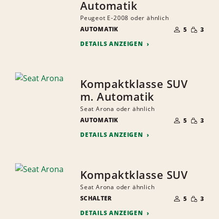
Automatik
Peugeot E-2008 oder ähnlich
ANZAHL
GERINGE
AUTOMATIK
DER
5
3
MENGE
MITFAHRER
DETAILS ANZEIGEN
Kompaktklasse SUV
m. Automatik
Seat Arona oder ähnlich
ANZAHL
GERINGE
AUTOMATIK
DER
5
3
MENGE
MITFAHRER
DETAILS ANZEIGEN
Kompaktklasse SUV
Seat Arona oder ähnlich
ANZAHL
GERINGE
SCHALTER
DER
5
3
MENGE
MITFAHRER
DETAILS ANZEIGEN