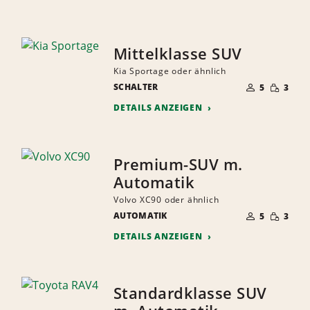
Mittelklasse SUV
Kia Sportage oder ähnlich
ANZAHL
GERINGE
SCHALTER
DER
5
3
MENGE
MITFAHRER
DETAILS ANZEIGEN
Premium-SUV m.
Automatik
Volvo XC90 oder ähnlich
ANZAHL
GERINGE
AUTOMATIK
DER
5
3
MENGE
MITFAHRER
DETAILS ANZEIGEN
Standardklasse SUV