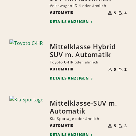
Volkswagen ID.4 oder ähnlich
ANZAHL
GERINGE
AUTOMATIK
DER
5
4
MENGE
MITFAHRER
DETAILS ANZEIGEN
Mittelklasse Hybrid
SUV m. Automatik
Toyoto C-HR oder ähnlich
ANZAHL
GERINGE
AUTOMATIK
DER
5
2
MENGE
MITFAHRER
DETAILS ANZEIGEN
Mittelklasse-SUV m.
Automatik
Kia Sportage oder ähnlich
ANZAHL
GERINGE
AUTOMATIK
DER
5
3
MENGE
MITFAHRER
DETAILS ANZEIGEN