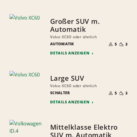
Großer SUV m.
Automatik
Volvo XC60 oder ähnlich
ANZAHL
GERINGE
AUTOMATIK
DER
5
3
MENGE
MITFAHRER
DETAILS ANZEIGEN
Large SUV
Volvo XC60 oder ähnlich
ANZAHL
GERINGE
SCHALTER
DER
5
3
MENGE
MITFAHRER
DETAILS ANZEIGEN
Mittelklasse Elektro
SUV m. Automatik