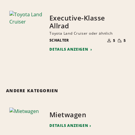
Executive-Klasse
Allrad
Toyota Land Cruiser oder ähnlich
ANZAHL
GERINGE
SCHALTER
DER
5
5
MENGE
MITFAHRER
DETAILS ANZEIGEN
ANDERE KATEGORIEN
Mietwagen
DETAILS ANZEIGEN