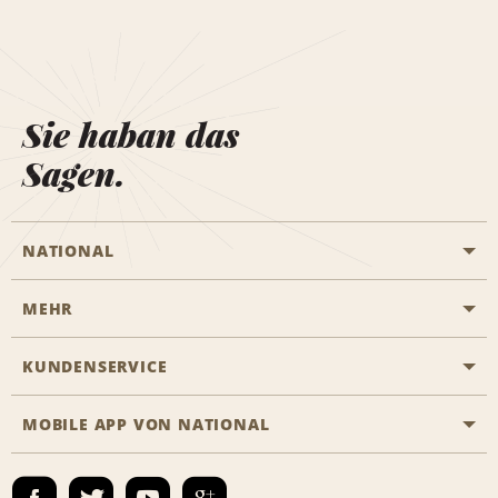
Sie haban das
Sagen.
NATIONAL
MEHR
Eine Reservierung vornehmen
Emerald Club
KUNDENSERVICE
Karriere
Das Business Rental Programm
Inhaltsübersicht
MOBILE APP VON NATIONAL
Barrierefreiheit
Partnerprogramme
Kontakt
Emerald Club Anmelden