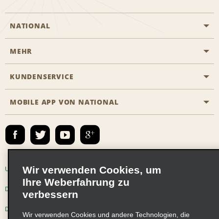
NATIONAL
MEHR
Eine Reservierung vornehmen
Emerald Club
KUNDENSERVICE
Karriere
Das Business Rental Programm
Inhaltsübersicht
MOBILE APP VON NATIONAL
Barrierefreiheit
Partnerprogramme
Kontakt
Emerald Club Anmelden
E-Mail anmelden
Wir verwenden Cookies, um
Unternehmensinformationen
Nutzungsbedingungen
Ihre Weberfahrung zu
Datenschutzrichtlinie
Cookie-Richtlinie
verbessern
Datenschutzoptionen
Wir verwenden Cookies und andere Technologien, die