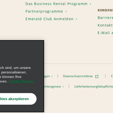
Das Business Rental Programm
KUNDENS
Partnerprogramme
Barrier
Emerald Club Anmelden
Kontakt
E-Mail
ich sind, um unsere
 personalisieren,
onen
Nutzungsbedingungen
Datenschutzrichtlinie
C
e können Ihre
eren.
Cookie Privacy
h dem Lieferkettensorgfaltspflichtengesetz
Lieferkettensorgfaltspflic
s, Inc. Alle Rechte vorbehalten
kies akzeptieren