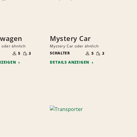
twagen
Mystery Car
 oder ähnlich
Mystery Car oder ähnlich
ANZAHL
ANZAHL
GERINGE
GERINGE
DER
SCHALTER
DER
5
3
5
3
MENGE
MENGE
MITFAHRER
MITFAHRER
NZEIGEN
DETAILS ANZEIGEN