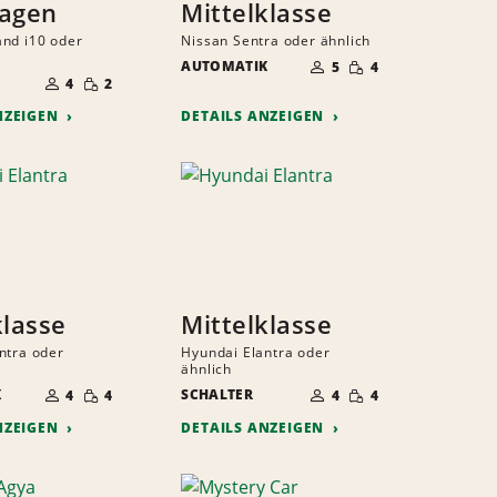
wagen
Mittelklasse
nd i10 oder
Nissan Sentra oder ähnlich
ANZAHL
GERINGE
AUTOMATIK
DER
5
4
ANZAHL
MENGE
GERINGE
MITFAHRER
DER
4
2
MENGE
MITFAHRER
NZEIGEN
DETAILS ANZEIGEN
klasse
Mittelklasse
ntra oder
Hyundai Elantra oder
ähnlich
ANZAHL
ANZAHL
GERINGE
GERINGE
K
DER
SCHALTER
DER
4
4
4
4
MENGE
MENGE
MITFAHRER
MITFAHRER
NZEIGEN
DETAILS ANZEIGEN