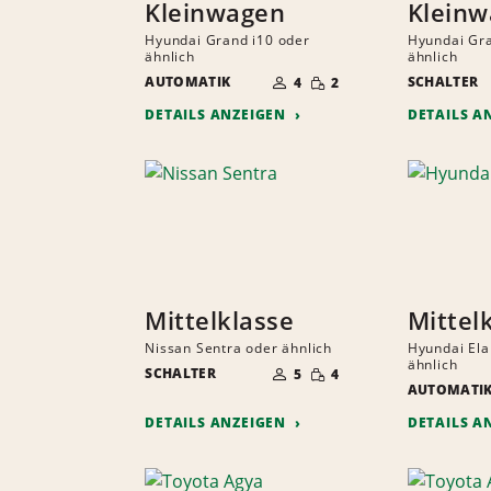
Kleinwagen
Klein
Hyundai Grand i10 oder
Hyundai Gra
ähnlich
ähnlich
ANZAHL
GERINGE
AUTOMATIK
DER
SCHALTER
4
2
MENGE
MITFAHRER
DETAILS ANZEIGEN
DETAILS A
Mittelklasse
Mittel
Nissan Sentra oder ähnlich
Hyundai Ela
ANZAHL
ähnlich
GERINGE
SCHALTER
DER
5
4
MENGE
MITFAHRER
AUTOMATI
DETAILS ANZEIGEN
DETAILS A