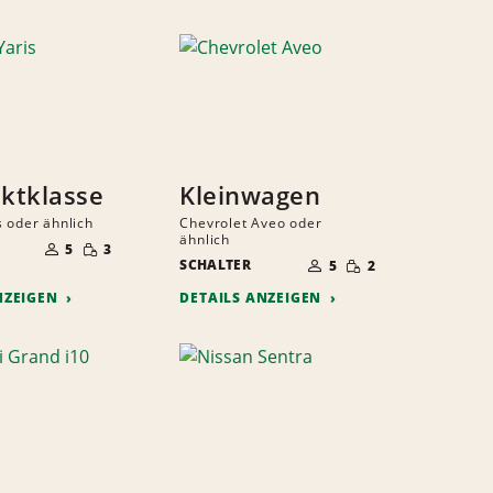
ktklasse
Kleinwagen
s oder ähnlich
Chevrolet Aveo oder
ANZAHL
ähnlich
GERINGE
DER
5
3
ANZAHL
MENGE
GERINGE
MITFAHRER
SCHALTER
DER
5
2
MENGE
MITFAHRER
NZEIGEN
DETAILS ANZEIGEN