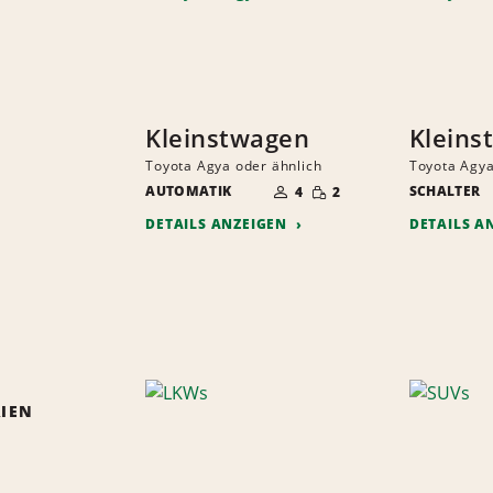
Kleinstwagen
Kleins
Toyota Agya oder ähnlich
Toyota Agya
ANZAHL
GERINGE
AUTOMATIK
DER
SCHALTER
4
2
MENGE
MITFAHRER
DETAILS ANZEIGEN
DETAILS A
IEN