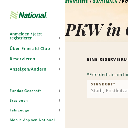
STARTSEITE
GUATEMALA
P
Navigation
überspringen
PKW in 
Anmelden / Jetzt
registrieren
Über Emerald Club
Reservieren
EINE RESERVIE
Anzeigen/Ändern
*
Erforderlich, um I
STANDORT
*
Für das Geschäft
Stationen
Fahrzeuge
Mobile App von National