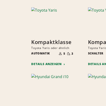
Kompaktklasse
Kompa
Toyota Yaris oder ähnlich
Toyota Yari
ANZAHL
GERINGE
AUTOMATIK
DER
SCHALTER
5
3
MENGE
MITFAHRER
DETAILS ANZEIGEN
DETAILS A