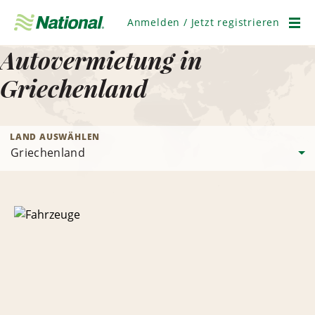
Navigation
überspringen
Anmelden / Jetzt registrieren
Men
Autovermietung in
Griechenland
LAND AUSWÄHLEN