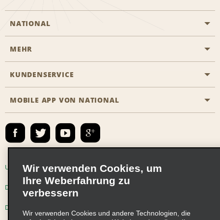
NATIONAL
MEHR
Eine Reservierung vornehmen
Emerald Club
KUNDENSERVICE
Karriere
Das Business Rental Programm
Inhaltsübersicht
MOBILE APP VON NATIONAL
Barrierefreiheit
Partnerprogramme
Kontakt
Emerald Club Anmelden
E-Mail anmelden
Wir verwenden Cookies, um
Unternehmensinformationen
Nutzungsbedingungen
Ihre Weberfahrung zu
Datenschutzrichtlinie
Cookie-Richtlinie
verbessern
Datenschutzoptionen
Wir verwenden Cookies und andere Technologien, die