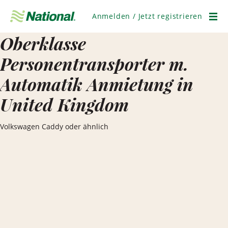
Navigation
überspringen
Anmelden / Jetzt registrieren
Men
Oberklasse
Personentransporter m.
Automatik Anmietung in
United Kingdom
Volkswagen Caddy oder ähnlich