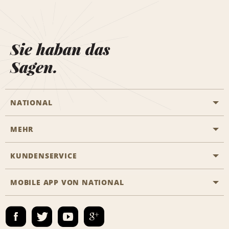
Sie haban das
Sagen.
NATIONAL
MEHR
Eine Reservierung vornehmen
Emerald Club
KUNDENSERVICE
Karriere
Das Business Rental Programm
Inhaltsübersicht
MOBILE APP VON NATIONAL
Barrierefreiheit
Partnerprogramme
Kontakt
Emerald Club Anmelden
E-Mail anmelden