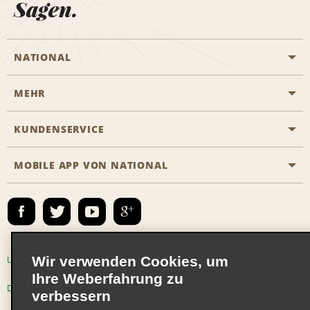
Sagen.
NATIONAL
MEHR
Eine Reservierung vornehmen
Emerald Club
KUNDENSERVICE
Karriere
Das Business Rental Programm
Inhaltsübersicht
MOBILE APP VON NATIONAL
Barrierefreiheit
Partnerprogramme
Kontakt
Emerald Club Anmelden
E-Mail anmelden
Wir verwenden Cookies, um
Unternehmensinformationen
Nutzungsbedingungen
Ihre Weberfahrung zu
Datenschutzrichtlinie
Cookie-Richtlinie
verbessern