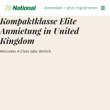
Navigation
überspringen
Anmelden / Jetzt registrieren
Men
Kompaktklasse Elite
Anmietung in United
Kingdom
Mercedes A-Class oder ähnlich