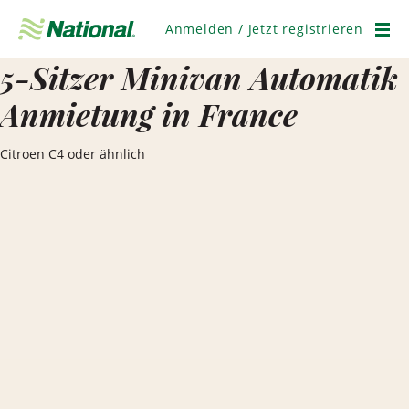
Navigation
überspringen
Anmelden / Jetzt registrieren
Men
5-Sitzer Minivan Automatik
Anmietung in France
Citroen C4 oder ähnlich