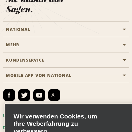
Sagen.
NATIONAL
MEHR
Eine Reservierung vornehmen
Emerald Club
KUNDENSERVICE
Karriere
Das Business Rental Programm
Inhaltsübersicht
MOBILE APP VON NATIONAL
Barrierefreiheit
Partnerprogramme
Kontakt
Emerald Club Anmelden
E-Mail anmelden
Wir verwenden Cookies, um
Unternehmensinformationen
Nutzungsbedingungen
Ihre Weberfahrung zu
Datenschutzrichtlinie
Cookie-Richtlinie
verbessern